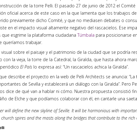
nstrucción de la torre Pelli. El pasado 27 de junio de 2012 el Comit
ión oficial acerca de este caso en la que lamenta que los trabajos 
erido previamente dicho Comité, y que no mediasen debates o consu
ste en el impacto visual altamente negativo del rascacielos. Ese impa
 que esgrime la plataforma ciudadana
Túmbala
para posicionarse en 
e queríamos trabajar.
visual sobre el paisaje y el patrimonio de la ciudad que se podría re
con la vieja, la torre de la Catedral, la Giralda, que hasta ahora marca
l periódico
El País
lo expresa así: “Un rascacielos achica la Giralda”.
que describe el proyecto en la web de Pelli Architects se anuncia: “La 
mportantes de Sevilla y establecerá un diálogo con la Giralda”. Pero P
nos dice de qué van a hablar ni cómo. Nuestra propuesta consistió fi
Niño de Elche y que podíamos colaborar con él, en cantarle una saeta a
r will define the new skyline of Seville. It will be harmonious with importa
 church spires and the masts along the bridges that contribute to the rich c
lli