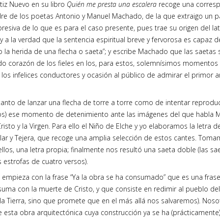
rtiz Nuevo en su libro
Quién me presta una escalera
recoge una corresp
dre de los poetas Antonio y Manuel Machado, de la que extraigo un p
resiva de lo que es para el caso presente, pues trae su origen del la
 y a la verdad que la sentencia espiritual breve y fervorosa es capaz
o la herida de una flecha o saeta”; y escribe Machado que las saetas
 corazón de los fieles en los, para estos, solemnísimos momentos 
los infelices conductores y ocasión al público de admirar el primor art
tanto de lanzar una flecha de torre a torre como de intentar reproduci
s) ese momento de detenimiento ante las imágenes del que habla M
risto y la Virgen. Para ello el Niño de Elche y yo elaboramos la letra 
ilar y Tejera, que recoge una amplia selección de estos cantes. Tom
 ellos, una letra propia; finalmente nos resultó una saeta doble (las 
 estrofas de cuatro versos).
ta empieza con la frase “Ya la obra se ha consumado” que es una frase
uma con la muerte de Cristo, y que consiste en redimir al pueblo del
a Tierra, sino que promete que en el más allá nos salvaremos). Noso
e esta obra arquitectónica cuya construcción ya se ha (prácticamente) 