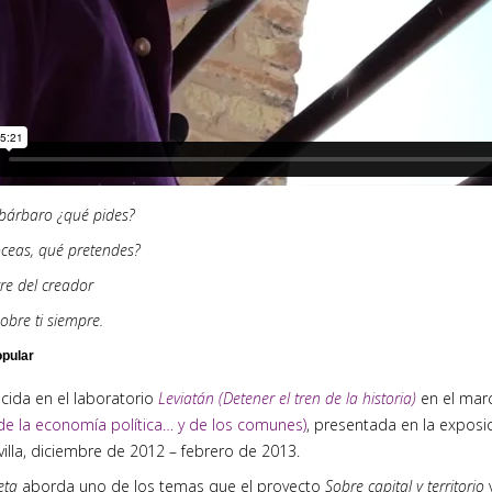
bárbaro ¿qué pides?
ceas, qué pretendes?
re del creador
obre ti siempre.
opular
ida en el laboratorio
Leviatán (Detener el tren de la historia)
en el mar
de la economía política… y de los comunes)
, presentada en la exposic
villa, diciembre de 2012 – febrero de 2013.
eta
aborda uno de los temas que el proyecto
Sobre capital y territorio
v