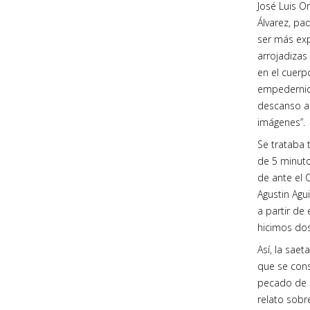
José Luis O
Álvarez, pa
ser más exp
arrojadizas
en el cuerp
empedernido
descanso a 
imágenes”.
Se trataba 
de 5 minuto
de ante el C
Agustin Agu
a partir de
hicimos dos
Así, la sae
que se cons
pecado de l
relato sobr