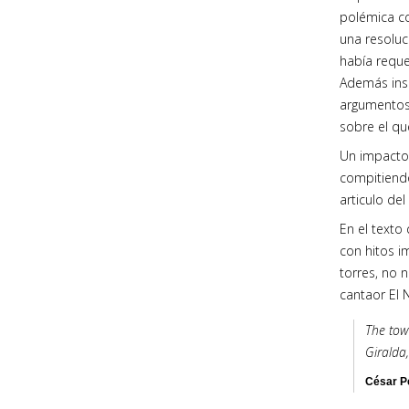
polémica co
una resoluc
había requ
Además insi
argumentos
sobre el qu
Un impacto 
compitiendo 
articulo de
En el texto 
con hitos i
torres, no 
cantaor El 
The towe
Giralda,
César Pe