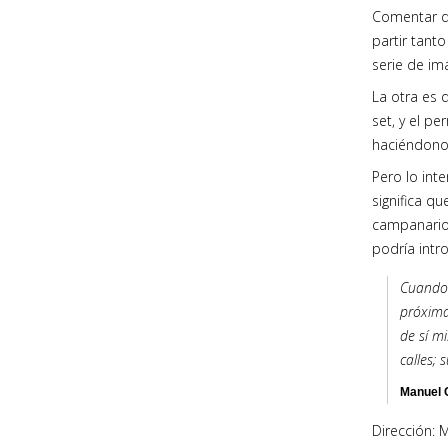
Comentar do
partir tant
serie de im
La otra es 
set, y el p
haciéndonos
Pero lo int
significa q
campanario,
podría intr
Cuando 
próxima
de sí m
calles; 
Manuel 
Dirección: 