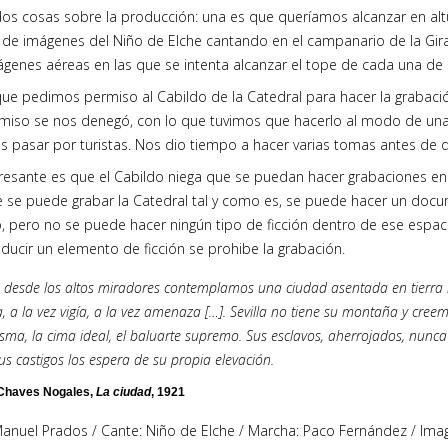
s cosas sobre la producción: una es que queríamos alcanzar en altur
o de imágenes del Niño de Elche cantando en el campanario de la Giral
ágenes aéreas en las que se intenta alcanzar el tope de cada una de 
que pedimos permiso al Cabildo de la Catedral para hacer la grabació
ermiso se nos denegó, con lo que tuvimos que hacerlo al modo de un
 pasar por turistas. Nos dio tiempo a hacer varias tomas antes de qu
eresante es que el Cabildo niega que se puedan hacer grabaciones en 
ue se puede grabar la Catedral tal y como es, se puede hacer un docum
 pero no se puede hacer ningún tipo de ficción dentro de ese espac
oducir un elemento de ficción se prohibe la grabación.
desde los altos miradores contemplamos una ciudad asentada en tierra l
, a la vez vigía, a la vez amenaza […]. Sevilla no tiene su montaña y cre
isma, la cima ideal, el baluarte supremo. Sus esclavos, aherrojados, nun
sus castigos los espera de su propia elevación.
Chaves Nogales,
La ciudad
, 1921
Manuel Prados / Cante: Niño de Elche / Marcha: Paco Fernández / Ima