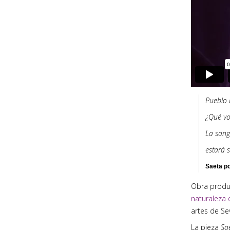
Pueblo 
¿Qué vo
La sang
estará s
Saeta p
Obra produc
naturaleza 
artes de Se
La pieza
Sa