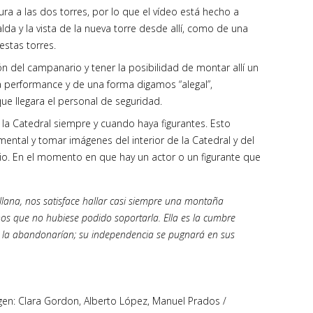
a a las dos torres, por lo que el vídeo está hecho a
da y la vista de la nueva torre desde allí, como de una
estas torres.
n del campanario y tener la posibilidad de montar allí un
a performance y de una forma digamos “alegal”,
e llegara el personal de seguridad.
la Catedral siempre y cuando haya figurantes. Esto
ental y tomar imágenes del interior de la Catedral y del
io. En el momento en que hay un actor o un figurante que
lana, nos satisface hallar casi siempre una montaña
emos que no hubiese podido soportarla. Ella es la cumbre
ca la abandonarían; su independencia se pugnará en sus
gen: Clara Gordon, Alberto López, Manuel Prados /