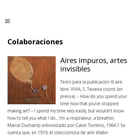
Colaboraciones
Aires impuros, artes
invisibles
Texto para la publicación Al aire
libre. VVAA, S. Teixeira coord. (en
prensa). – How do you spend your
time now that you’ve stopped
making art? – I spend my time very easily, but wouldn’t know
how to tell you what I do… I’m a respirateur, a breather.
Marcel Duchamp entrevistado por Calvin Tomkins, 1964.1 Se
cuenta que, en 1919, el coleccionista de arte Walter