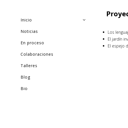
Proye
Inicio
Noticias
Los lenguaj
El jardín i
En proceso
El espejo 
Colaboraciones
Talleres
Blog
Bio