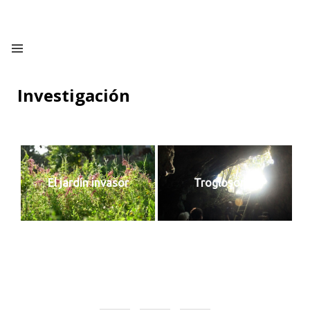
Investigación
El jardín invasor
Troglosoma