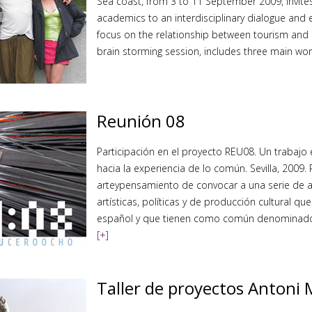
Sea coast, from 3 to 11 September 2009, invites a
academics to an interdisciplinary dialogue and 
focus on the relationship between tourism and 
brain storming session, includes three main w
Reunión 08
Participación en el proyecto REU08. Un trabajo e
hacia la experiencia de lo común. Sevilla, 2009.
arteypensamiento de convocar a una serie de a
artísticas, políticas y de producción cultural qu
español y que tienen como común denominado
[+]
Taller de proyectos Antoni