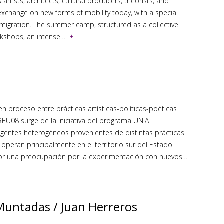
rtists, architects, cultural producers, theorists, and
exchange on new forms of mobility today, with a special
migration. The summer camp, structured as a collective
orkshops, an intense…
[+]
n proceso entre prácticas artísticas-políticas-poéticas
 REU08 surge de la iniciativa del programa UNIA
gentes heterogéneos provenientes de distintas prácticas
e operan principalmente en el territorio sur del Estado
r una preocupación por la experimentación con nuevos…
 Muntadas / Juan Herreros