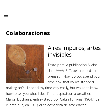
Colaboraciones
Aires impuros, artes
invisibles
Texto para la publicación Al aire
libre. VVAA, S. Teixeira coord. (en
prensa). – How do you spend your
time now that you’ve stopped
making art? – I spend my time very easily, but wouldn’t know
how to tell you what I do… I’m a respirateur, a breather.
Marcel Duchamp entrevistado por Calvin Tomkins, 1964.1 Se
cuenta que, en 1919, el coleccionista de arte Walter