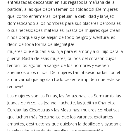
entrelazadas descansan en sus regazos la mañana de la
partida”, a las que deben temer los soldados! ¡De mujeres
que, como enfermeras, perpetúan la debilidad y la vejez,
domesticando a los hombres para sus placeres personales
o sus necesidades materiales! ¡Basta de mujeres que crean
niños porque sí y se alejan de todo peligro y aventura, es
decir, de toda forma de alegría! ¡De
mujeres que educan a su hija para el amor y a su hijo para la
guerra! ¡Basta de esas mujeres, pulpos del corazón cuyos
tentáculos agotan la sangre de los hombres y vuelven
anémicos a los niños! ¡De mujeres tan obsesionadas con el
amor carnal que agotan todo deseo e impiden que este se
renueve!
Las mujeres son las Furias, las Amazonas, las Semiramis, las
Juanas de Arco, las Jeanne Hachette, las Judith y Charlotte
Corday, las Cleopatras y las Mesalinas: mujeres combativas
que luchan más ferozmente que los varones, excitantes
amantes, destructoras que quiebran la debilidad y ayudan a
la selección a través del orgullo y la desesperación,