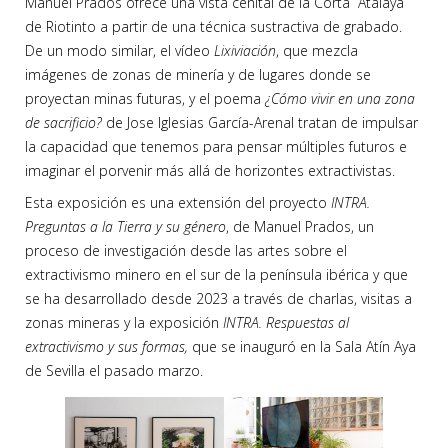
Manuel Prados ofrece una vista cenital de la Corta Atalaya
de Riotinto a partir de una técnica sustractiva de grabado.
De un modo similar, el vídeo
Lixiviación
, que mezcla
imágenes de zonas de minería y de lugares donde se
proyectan minas futuras, y el poema
¿Cómo vivir en una zona
de sacrificio?
de Jose Iglesias García-Arenal tratan de impulsar
la capacidad que tenemos para pensar múltiples futuros e
imaginar el porvenir más allá de horizontes extractivistas.
Esta exposición es una extensión del proyecto
INTRA.
Preguntas a la Tierra y su género
, de Manuel Prados, un
proceso de investigación desde las artes sobre el
extractivismo minero en el sur de la península ibérica y que
se ha desarrollado desde 2023 a través de charlas, visitas a
zonas mineras y la exposición
INTRA. Respuestas al
extractivismo y sus formas,
que se inauguró en la Sala Atín Aya
de Sevilla el pasado marzo.