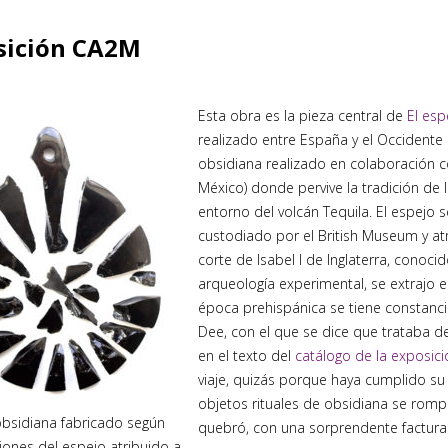
sición CA2M
Esta obra es la pieza central de
El es
realizado entre España y el Occidente
obsidiana realizado en colaboración con
México) donde pervive la tradición de 
entorno del volcán Tequila. El espejo 
custodiado por el British Museum y at
corte de Isabel I de Inglaterra, conoci
arqueología experimental, se extrajo 
época prehispánica se tiene constancia
Dee, con el que se dice que trataba d
en el texto del
catálogo de la exposici
viaje, quizás porque haya cumplido su 
objetos rituales de obsidiana se romp
bsidiana fabricado según
quebró, con una sorprendente factura 
iones del espejo atribuido a