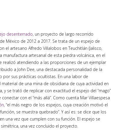
pejo desenterrado
, un proyecto de largo recorrido
 de México de 2012 a 2017. Se trata de un espejo de
 el artesano Alfredo Villalobos en Teuchitlán (Jalisco,
la manufactura artesanal de esta piedra volcánica, en el
se realizó atendiendo a las proporciones de un ejemplar
ribuido a John Dee, una destacada personalidad de la
do por sus prácticas ocultistas. En una labor de
el material de una mina de obsidiana de cuya actividad en
, y se trató de replicar con exactitud el espejo del “mago”
e conectar con el “más allá”. Como cuenta Mar Villaespesa
ón
, “el más negro de los espejos, cuya creación motivó el
función, se muestra quebrado”. Y así es: se dice que los
en una vez que cumplen con su función. El espejo se
simétrica, una vez concluido el proyecto.