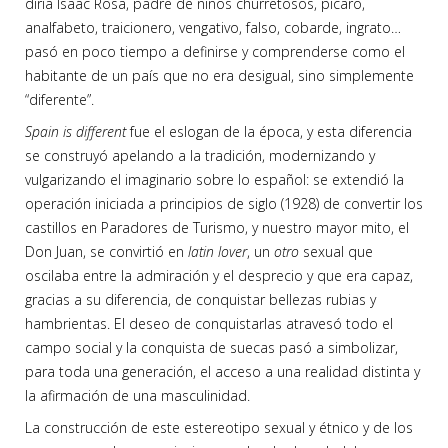
diría Isaac Rosa, padre de niños churretosos, pícaro,
analfabeto, traicionero, vengativo, falso, cobarde, ingrato…
pasó en poco tiempo a definirse y comprenderse como el
habitante de un país que no era desigual, sino simplemente
“diferente”.
Spain is different
fue el eslogan de la época, y esta diferencia
se construyó apelando a la tradición, modernizando y
vulgarizando el imaginario sobre lo español: se extendió la
operación iniciada a principios de siglo (1928) de convertir los
castillos en Paradores de Turismo, y nuestro mayor mito, el
Don Juan, se convirtió en
latin lover
, un
otro
sexual que
oscilaba entre la admiración y el desprecio y que era capaz,
gracias a su diferencia, de conquistar bellezas rubias y
hambrientas. El deseo de conquistarlas atravesó todo el
campo social y la conquista de suecas pasó a simbolizar,
para toda una generación, el acceso a una realidad distinta y
la afirmación de una masculinidad.
La construcción de este estereotipo sexual y étnico y de los