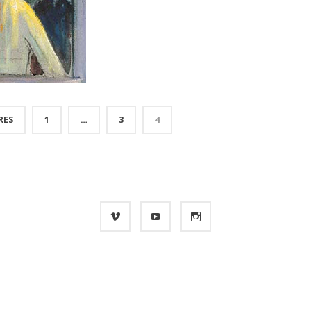
RES
1
…
3
4